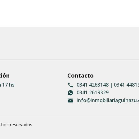
ción
Contacto
a 17 hs
0341 4263148 | 0341 4481
0341 2619329
info@inmobiliariaguinazu
echos reservados