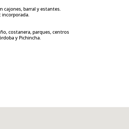
 cajones, barral y estantes.
t incorporada.
oño, costanera, parques, centros
órdoba y Pichincha.