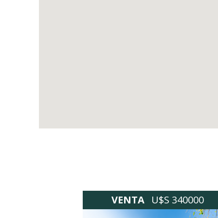
VENTA
U$S 340000